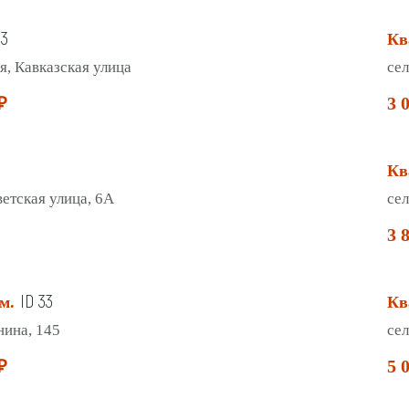
13
Кв
я, Кавказская улица
сел
₽
3 
Кв
ветская улица, 6А
сел
3 
ID 33
м.
Кв
нина, 145
сел
₽
5 