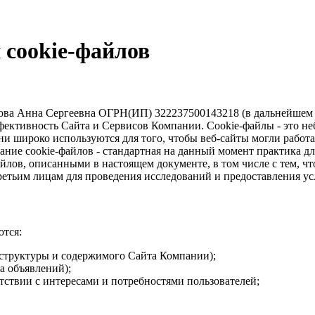
 cookie-файлов
ва Анна Сергеевна ОГРН(ИП) 322237500143218 (в дальнейшем 
ффективность Сайта и Сервисов Компании. Сookie-файлы - это н
ни широко используются для того, чтобы веб-сайты могли работ
ние cookie-файлов - стандартная на данный момент практика д
айлов, описанными в настоящем документе, в том числе с тем, 
третьим лицам для проведения исследований и предоставления у
ются:
структуры и содержимого Сайта Компании);
а объявлений);
тствии с интересами и потребностями пользователей;