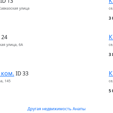
К
ID 13
Кавказская улица
се
3 
К
 24
кая улица, 6А
се
3 
 ком.
К
ID 33
а, 145
се
5 
Другая недвижимость Анапы