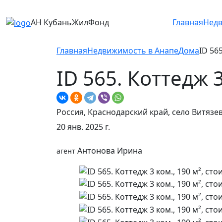
АН КубаньЖилФонд
Главная
Нед
Главная
Недвижимость в Анапе
Дома
ID 56
ID 565. Коттедж 
Россия, Краснодарский край, село Витязе
20 янв. 2025 г.
Антонова Ирина
агент