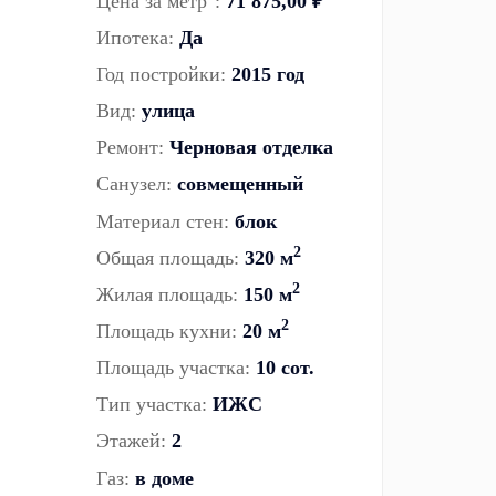
Цена за метр
:
71 875,00 ₽
Ипотека:
Да
Год постройки:
2015 год
Вид:
улица
Ремонт:
Черновая отделка
Санузел:
совмещенный
Материал стен:
блок
2
Общая площадь:
320 м
2
Жилая площадь:
150 м
2
Площадь кухни:
20 м
Площадь участка:
10 сот.
Тип участка:
ИЖС
Этажей:
2
Газ:
в доме