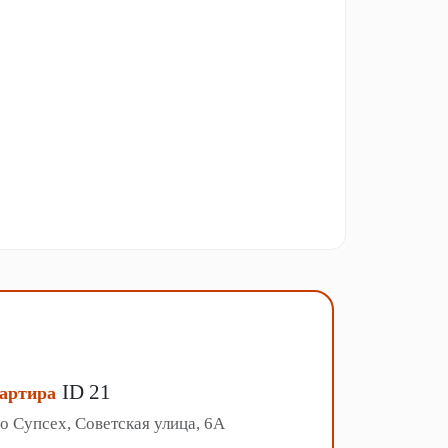
ID 21
артира
о Супсех, Советская улица, 6А