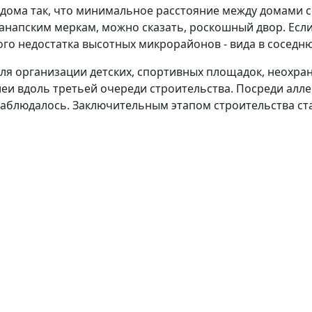
дома так, что минимальное расстояние между домами со
анапским меркам, можно сказать, роскошный двор. Если
ого недостатка высотных микрорайонов - вида в соседн
ля организации детских, спортивных площадок, неохра
еи вдоль третьей очереди строительства. Посреди алле
е наблюдалось. Заключительным этапом строительства ста