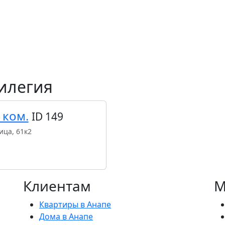
илегия
 ком.
ID 149
ица, 61к2
Клиентам
М
Квартиры в Анапе
Дома в Анапе