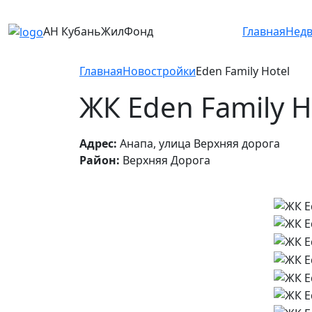
АН КубаньЖилФонд
Главная
Нед
Главная
Новостройки
Eden Family Hotel
ЖК Eden Family H
Адрес:
Анапа, улица Верхняя дорога
Район:
Верхняя Дорога