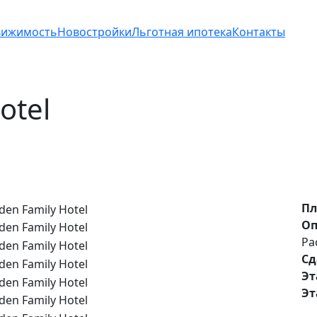
вижимость
Новостройки
Льготная ипотека
Контакты
otel
Пл
Оп
Ра
Сд
Эт
Эт